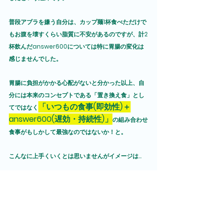
普段アブラを嫌う自分は、カップ麺1杯食べただけで
もお腹を壊すくらい脂質に不安があるのですが、計2
杯飲んだanswer600については特に胃腸の変化は
感じませんでした。
胃腸に負担がかかる心配がないと分かった以上、自
分には本来のコンセプトである「置き換え食」とし
「いつもの食事(即効性)＋
てではなく
answer600(遅効・持続性)」
の組み合わせ
食事がもしかして最強なのではないか！と。
こんなに上手くいくとは思いませんがイメージは...
◎0km～50kmまで
　➡いつもの食事で蓄えた
即効性エネルギー
で走る
◎50km～100kmまで