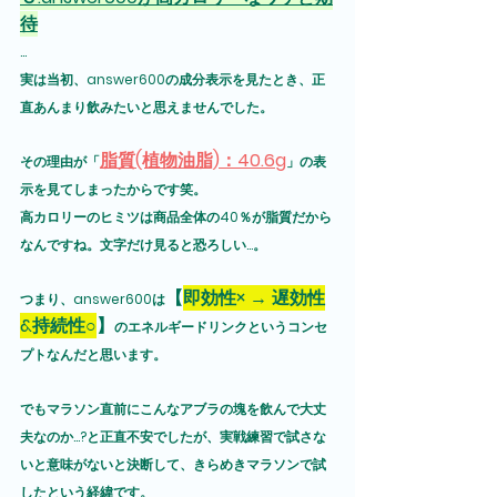
待
...
実は当初、answer600の成分表示を見たとき、正
直あんまり飲みたいと思えませんでした。
脂質(植物油脂)：40.6g
その理由が「
」の表
示を見てしまったからです笑。
高カロリーのヒミツは商品全体の40％が脂質だから
なんですね。文字だけ見ると恐ろしい...。
【
即効性× → 遅効性
つまり、answer600は
&持続性○
】
のエネルギードリンクというコンセ
プトなんだと思います。
でもマラソン直前にこんなアブラの塊を飲んで大丈
夫なのか...?と正直不安でしたが、実戦練習で試さな
いと意味がないと決断して、きらめきマラソンで試
したという経緯です。