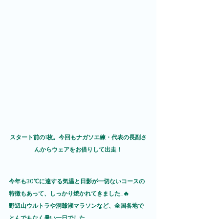
スタート前の1枚。今回もナガソエ練・代表の長副さ
んからウェアをお借りして出走！
今年も30℃に達する気温と日影が一切ないコースの
特徴もあって、しっかり焼かれてきました...🔥
野辺山ウルトラや洞爺湖マラソンなど、全国各地で
とんでもなく暑い一日でした。