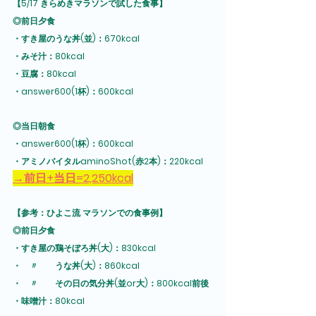
【5/17 きらめきマラソンで試した食事】
◎前日夕食
・すき屋のうな丼(並)：670kcal
・みそ汁：80kcal
・豆腐：80kcal
・answer600(1杯)：600kcal
◎当日朝食
・answer600(1杯)：600kcal
・アミノバイタルaminoShot(赤2本)：220kcal
→前日+当日=2,250kcal
【参考：ひよこ流 マラソンでの食事例】
◎前日夕食
・すき屋の鶏そぼろ丼(大)：830kcal
・　〃　　うな丼(大)：860kcal
・　〃　　その日の気分丼(並or大)：800kcal前後
・味噌汁：80kcal