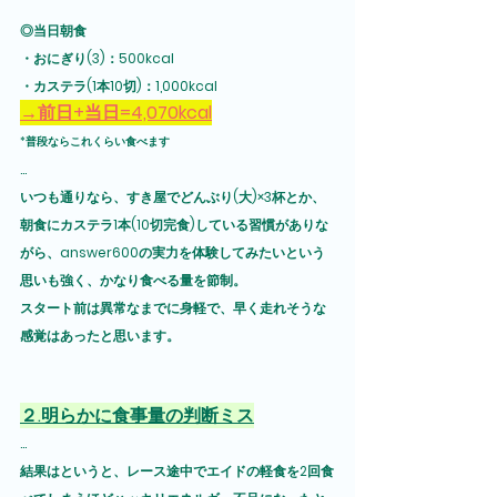
◎当日朝食
・おにぎり(3)：500kcal
・カステラ(1本10切)：1,000kcal
→前日+当日=4,070kcal
*普段ならこれくらい食べます
...
いつも通りなら、すき屋でどんぶり(大)×3杯とか、
朝食にカステラ1本(10切完食)している習慣がありな
がら、answer600の実力を体験してみたいという
思いも強く、かなり食べる量を節制。
スタート前は異常なまでに身軽で、早く走れそうな
感覚はあったと思います。
２.明らかに食事量の判断ミス
...
結果はというと、レース途中でエイドの軽食を2回食