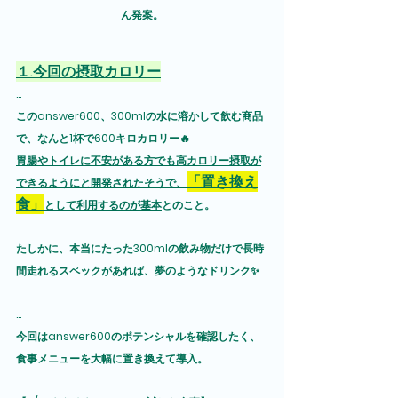
ん発案。
１.今回の摂取カロリー
...
このanswer600、300mlの水に溶かして飲む商品
で、なんと1杯で600キロカロリー🔥
胃腸やトイレに不安がある方でも高カロリー摂取が
「置き換え
できるようにと開発されたそうで、
食」
として利用するのが基本
とのこと。
たしかに、本当にたった300mlの飲み物だけで長時
間走れるスペックがあれば、夢のようなドリンク✨
...
今回はanswer600のポテンシャルを確認したく、
食事メニューを大幅に置き換えて導入。