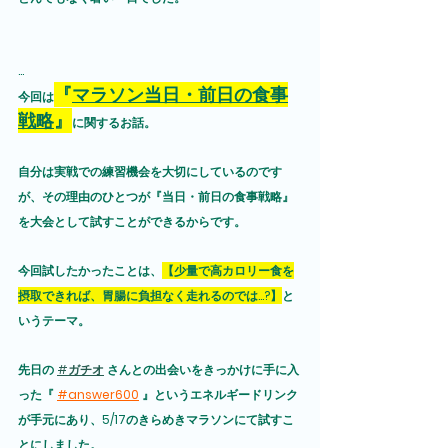
...
『
マラソン当日・前日の食事
今回は
戦略
』
に関するお話。
自分は実戦での練習機会を大切にしているのです
が、その理由のひとつが『当日・前日の食事戦略』
を大会として試すことができるからです。
今回試したかったことは、
【少量で高カロリー食を
摂取できれば、胃腸に負担なく走れるのでは...?】
と
いうテーマ。
先日の 
#ガチオ
 さんとの出会いをきっかけに手に入
った『
#answer600
 』というエネルギードリンク
が手元にあり、5/17のきらめきマラソンにて試すこ
とにしました。