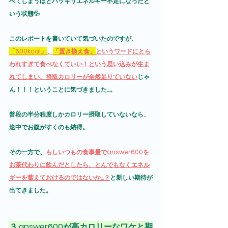
べてしまうほどハッキリエネルギー不足になったと
いう状態💦
このレポートを書いていて気づいたのですが、
「600kcal」
、
「置き換え食」
というワードにとら
われすぎて食べなくていい！という思い込みが生ま
れてしまい、摂取カロリーが全然足りていない
じゃ
ん！！！ということに気づきました...。
普段の半分程度しかカロリー摂取していないなら、
途中でお腹がすくのも納得。
その一方で、
もしいつもの食事量でanswer600を
お茶代わりに飲んだとしたら、とんでもなくエネル
ギーを蓄えておけるのではないか...？
と新しい期待が
出てきました。
３.answer600が高カロリーなワケと期