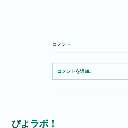
コメント
コメントを追加…
確かな「手応え」、届かなか
った「悔しさ」
ぴよラボ！