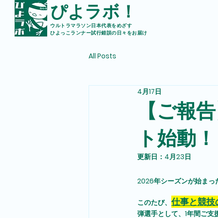
ぴよラボ！
ウルトラマラソン日本代表をめざす
ひよっこランナー試行錯誤の日々をお届け
All Posts
4月17日
【ご報告
ト始動！
更新日：
4月23日
2026年シーズンが始ま
仕事と競技
このたび、
弾選手として、1年間ご支