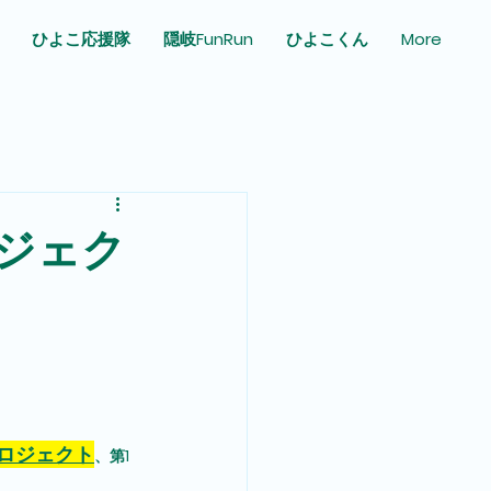
ひよこ応援隊
隠岐FunRun
ひよこくん
More
ジェク
ロジェクト
、第1