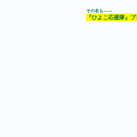
その名も――
『ひよこ応援隊』プ