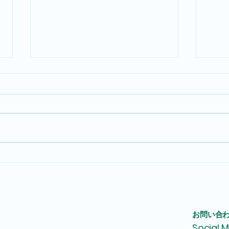
隠岐の島ウルトラマラソン応
マラ
援企画！
略を
​お問い合
​Social 